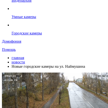
Видеоархив
Умные камеры
Городские камеры
Домофония
Помощь
главная
новости
Новые городские камеры на ул. Наймушина