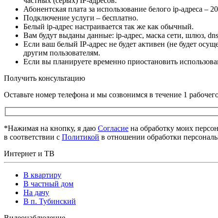
частных (серых) IP-адресов.
Абонентская плата за использование белого ip-адреса – 20
Подключение услуги – бесплатно.
Белый ip-адрес настраивается так же как обычный.
Вам будут выданы данные: ip-адрес, маска сети, шлюз, dns
Если ваш белый IP-адрес не будет активен (не будет осущ
другим пользователям.
Если вы планируете временно приостановить использован
Получить консультацию
Оставьте номер телефона и мы созвонимся в течение 1 рабочег
*Нажимая на кнопку, я даю
Cогласие
на обработку моих персо
в соответствии с
Политикой
в отношении обработки персонал
Интернет и ТВ
В квартиру
В частный дом
На дачу
В п. Тубинский
Видеонаблюдение